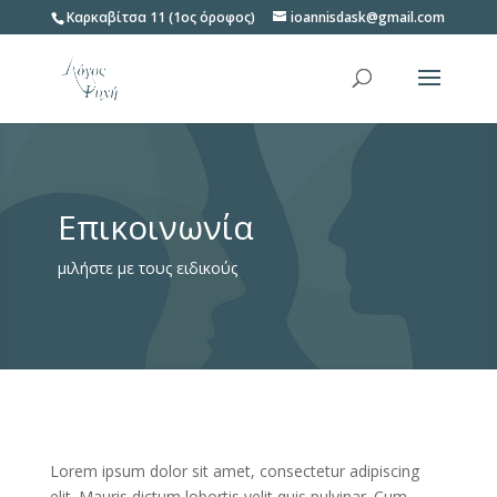
Καρκαβίτσα 11 (1ος όροφος)
ioannisdask@gmail.com
Επικοινωνία
μιλήστε με τους ειδικούς
Lorem ipsum dolor sit amet, consectetur adipiscing
elit. Mauris dictum lobortis velit quis pulvinar. Cum