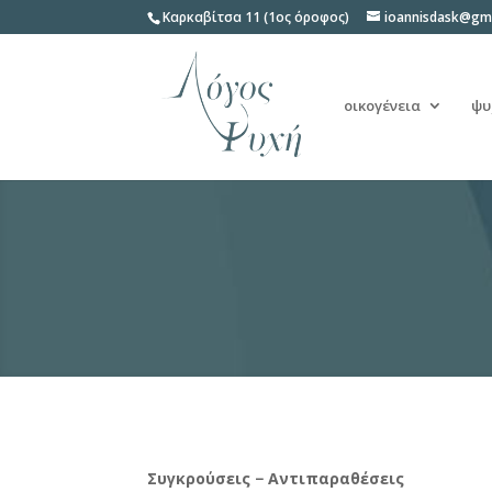
Καρκαβίτσα 11 (1ος όροφος)
ioannisdask@gm
οικογένεια
ψυ
Συγκρούσεις − Αντιπαραθέσεις